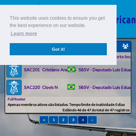
This website uses cookies to ensure you get
the best experience on our website.
Learn more
Piloto
Got it!
ID
IDENT
Nome
Aeroporto local
SAC201
Cristiano Araujo S
SBSV - Deputado Luis Eduard
SAC220
Clovis N
SBSV - Deputado Luis Eduard
Full Roster
Apenas membros ativos são listados. Tempo limite de inatividade 0 dias
Exibindo 46 de 47 do total de 47 registros
«
1
2
3
4
»