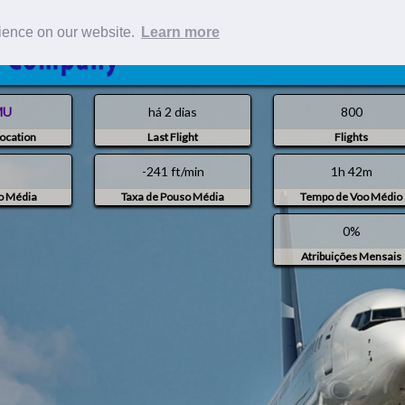
rience on our website.
Learn more
Pilo
MU
há 2 dias
800
ocation
Last Flight
Flights
9
-241 ft/min
1h 42m
o Média
Taxa de Pouso Média
Tempo de Voo Médio
0%
Atribuições Mensais