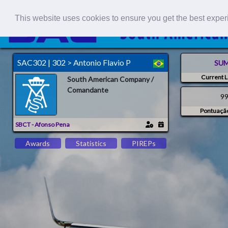
This website uses cookies to ensure you get the best expe
SAC302 | 302 > Antonio Flavio P
SU
Current L
South American Company /
Comandante
9
Pontuaçã
SBCT - Afonso Pena
Awards
Statistics
PIREPs