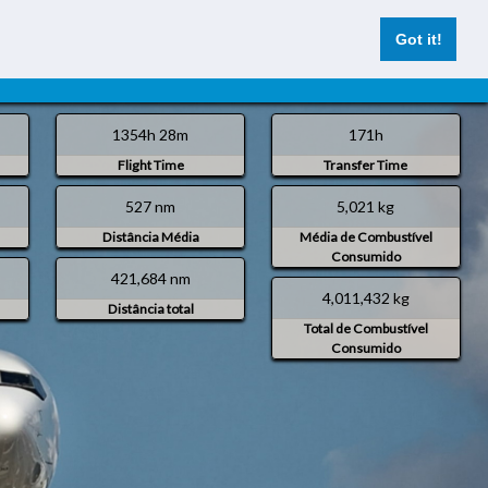
Got it!
tos
Reportes
Voando Agora
Registrar
Entrar
1354h 28m
171h
Flight Time
Transfer Time
527 nm
5,021 kg
Distância Média
Média de Combustível
Consumido
421,684 nm
4,011,432 kg
Distância total
Total de Combustível
Consumido